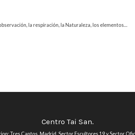
observación, la respiración, la Naturaleza, los elementos...
Centro Tai San.
ion: Tres Cantos, Madrid, Sector Escultores 19 y Sector Ofi